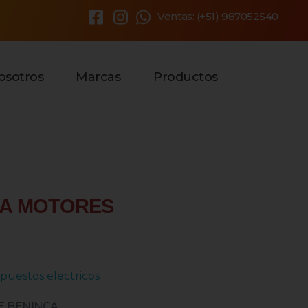
Ventas: (+51) 987052540
×
osotros
Marcas
Productos
RA MOTORES
puestos electricos
 BENINCA