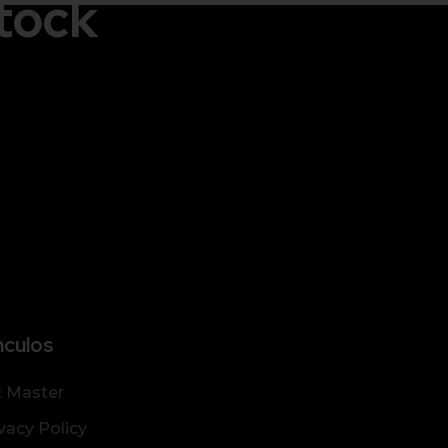
tock
nculos
t Master
vacy Policy