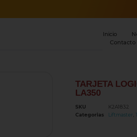
Inicio
N
Contacto
open
TARJETA LOG
LA350
SKU
K2A1832
Categorias
Liftmaster
,