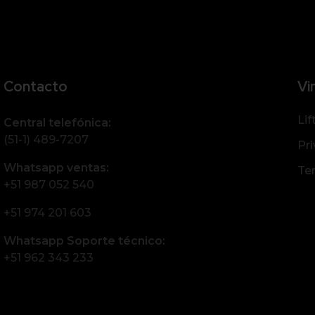
Contacto
Vi
Lif
Central telefónica:
(51-1) 489-7207
Pri
Whatsapp ventas:
Te
+51 987 052 540
+51 974 201 603
Whatsapp Soporte técnico:
+51 962 343 233