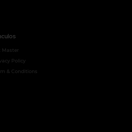
nculos
t Master
vacy Policy
rm & Conditions