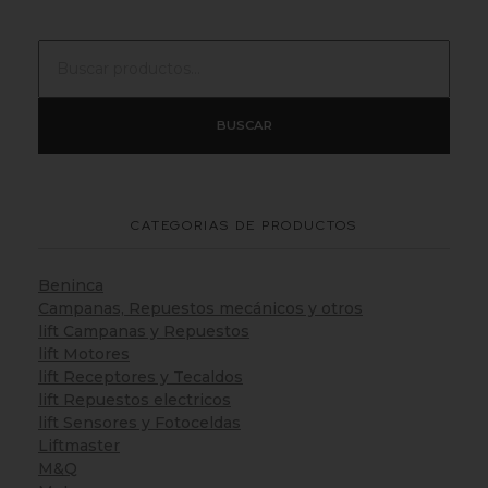
BUSCAR
CATEGORIAS DE PRODUCTOS
Beninca
Campanas, Repuestos mecánicos y otros
lift Campanas y Repuestos
lift Motores
lift Receptores y Tecaldos
lift Repuestos electricos
lift Sensores y Fotoceldas
Liftmaster
M&Q