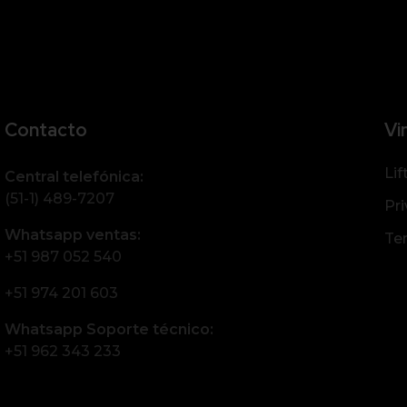
Contacto
Vi
Lif
Central telefónica:
(51-1) 489-7207
Pri
Whatsapp ventas:
Te
+51 987 052 540
+51 974 201 603
Whatsapp Soporte técnico:
+51 962 343 233