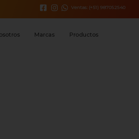
Ventas: (+51) 987052540
×
osotros
Marcas
Productos