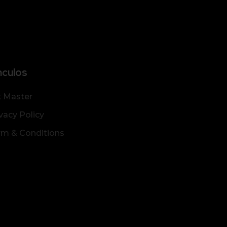
nculos
t Master
vacy Policy
rm & Conditions